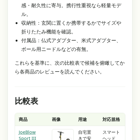
感・耐久性に寄与。携行性重視なら軽量モデ
ル。
収納性：玄関に置くか携帯するかでサイズや
折りたたみ機能を確認。
付属品：仏式アダプター、米式アダプター、
ボール用ニードルなどの有無。
これらを基準に、次の比較表で候補を俯瞰してか
ら各商品のレビューを読んでください。
比較表
商品
画像
用途
対応規格
主な
JoeBlow
自宅置
スマート
スチ
Sport III
きで安
ヘッド
量約1