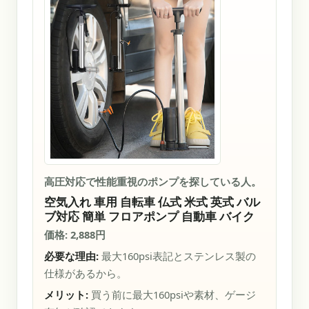
高圧対応で性能重視のポンプを探している人。
空気入れ 車用 自転車 仏式 米式 英式 バル
ブ対応 簡単 フロアポンプ 自動車 バイク
価格: 2,888円
必要な理由:
最大160psi表記とステンレス製の
仕様があるから。
メリット:
買う前に最大160psiや素材、ゲージ