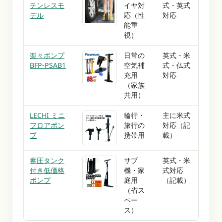
テンレスモ
イヤ対
式・英式
最大1
デル
応（性
対応
記
能重
視）
楽々ポンプ
日常の
英式・米
樹脂
BFP-PSAB1
空気補
式・仏式
定番
充用
対応
（家族
共用）
LECHI ミニ
輪行・
主に米式
重量
フロアポン
旅行の
対応（記
軽量
プ
携帯用
載）
蓄圧タンク
サブ
英式・米
蓄圧
付き低価格
機・家
式対応
き、
ポンプ
庭用
（記載）
る台
（省ス
ペー
ス）