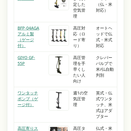
定した
（仏・米
大型
空気管
対応）
ージ
理
160
BFP-04AGA
高圧対
オートヘ
アル
アルミ製
応（ロ
ッドで仏
ジ付
（ゲージ
ード寄
式・米式
110
付）
り）
対応
GIYO GF-
高圧管
クレバー
スチ
55P
理を手
バルブで
大16
早くし
米/仏自動
長62
たい人
判別
向け
ワンタッチ
週1の空
英式・仏
大き
ポンプ（ゲ
気圧管
式ワンタ
ゲー
ージ付）
理
ッチ、米
ッチ
式はアダ
プター
高圧寄りス
高圧タ
仏式・米
ステ