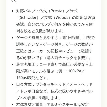
い。
対応バルブ：仏式（Presta）／米式
（Schrader）／英式（Woods）の対応は必須
確認。自分のバルブが何かを確かめてから候
補を絞ると失敗が減ります。
ゲージの有無と見やすさ：週1回程度、目視で
調整したいならゲージ付き。ゲージの数値が
正確かはメーカーの記載やレビューで確認す
るのが良いです（購入前チェックを参照）。
最大充填圧：ロード寄りで高圧が必要なら上
限が高いモデルを選ぶ（例：1100kPa／
160psi表記など）。
口金方式：ワンタッチヘッド／オートヘッド
／トンボ口金など。仏式の扱いやすさやバル
ブへの負担に影響します。
本体素材と重量：アルミやスチールは安定