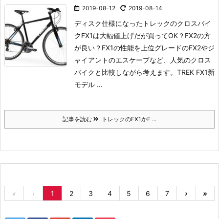
2019-08-12
2019-08-14
ディスク仕様になったトレックのクロスバイ
クFX1は大幅値上げだが買ってOK？FX2の方
が良い？
FX1の性能を上位グレードのFX2やジ
ャイアントのエスケープなど、人気のクロス
バイクと比較しながら考えます。
TREK FX1新
モデル ...
記事を読む
トレックのFX1かF ...
«
‹
1
2
3
4
5
6
7
›
»