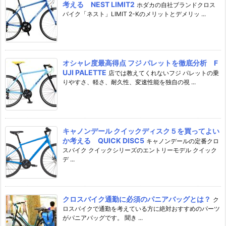
考える NEST LIMIT2
ホダカの自社ブランドクロス
バイク「ネスト」LIMIT 2-Kのメリットとデメリッ ...
オシャレ度最高得点 フジ パレットを徹底分析 F
UJI PALETTE
店では教えてくれないフジ パレットの乗
りやすさ、軽さ、耐久性、変速性能を独自の視 ...
キャノンデール クイックディスク５を買ってよい
か考える QUICK DISC5
キャノンデールの定番クロ
スバイク クイックシリーズのエントリーモデル クイック
デ ...
クロスバイク通勤に必須のパニアバッグとは？
ク
ロスバイクで通勤を考えている方に絶対おすすめのパーツ
がパニアバッグです。 聞き ...