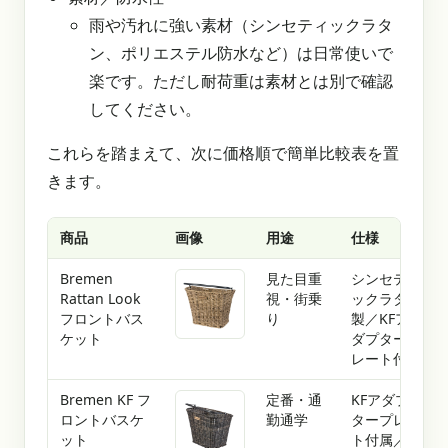
雨や汚れに強い素材（シンセティックラタ
ン、ポリエステル防水など）は日常使いで
楽です。ただし耐荷重は素材とは別で確認
してください。
これらを踏まえて、次に価格順で簡単比較表を置
きます。
商品
画像
用途
仕様
Bremen
見た目重
シンセティ
Rattan Look
視・街乗
ックラタン
フロントバス
り
製／KFア
ケット
ダプタープ
レート付属
Bremen KF フ
定番・通
KFアダプ
ロントバスケ
勤通学
タープレー
ット
ト付属／シ