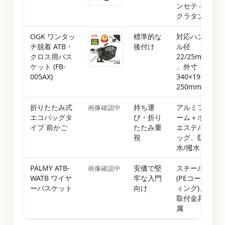
ンセティッ
クラタン製
OGK ワンタッ
標準的な
対応ハンド
チ脱着 ATB・
後付け
ル径
クロス用バス
22/25mm
ケット (FB-
、外寸
005AX)
340×195×
250mm
折りたたみ式
持ち運
アルミフレ
画像確認中
エコバッグタ
び・折り
ーム＋ポリ
イプ 前かご
たたみ重
エステルバ
視
ッグ、防
水/撥水
PALMY ATB-
安価で堅
スチール製
画像確認中
WATB ワイヤ
牢な入門
(PEコーテ
ーバスケット
向け
ィング)、
取付金具付
属