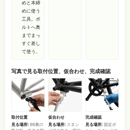
めと本締
めに使う
工具。ボ
ルトへ奥
までまっ
すぐ差し
て使う。
写真で見る取付位置、仮合わせ、完成確認
取付位置
仮合わせ
完成確認
見る場所:
BB裏の
見る場所:
スタン
見る場所:
固定ボ