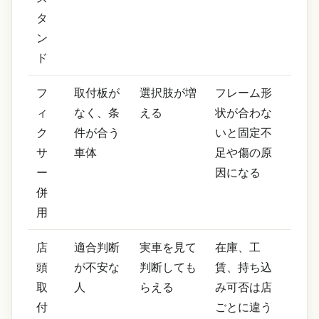
タ
ン
ド
フ
取付板が
選択肢が増
フレーム形
ィ
なく、条
える
状が合わな
ク
件が合う
いと固定不
サ
車体
足や傷の原
ー
因になる
併
用
店
適合判断
実車を見て
在庫、工
頭
が不安な
判断しても
賃、持ち込
取
人
らえる
み可否は店
付
ごとに違う