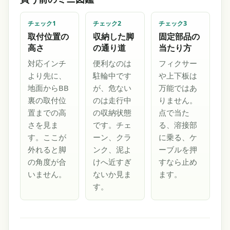
チェック1
チェック2
チェック3
取付位置の
収納した脚
固定部品の
高さ
の通り道
当たり方
対応インチ
便利なのは
フィクサー
より先に、
駐輪中です
や上下板は
地面からBB
が、危ない
万能ではあ
裏の取付位
のは走行中
りません。
置までの高
の収納状態
点で当た
さを見ま
です。チェ
る、溶接部
す。ここが
ーン、クラ
に乗る、ケ
外れると脚
ンク、泥よ
ーブルを押
の角度が合
けへ近すぎ
すなら止め
いません。
ないか見ま
ます。
す。