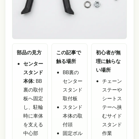
部品の見方
この記事で
初心者が無
触る場所
理に触らな
センター
い場所
スタンド
BB裏の
本体
: BB
センター
チェーン
裏の取付
スタンド
ステーや
板へ固定
取付板
シートス
し、駐輪
スタンド
テーへ挟
時に車体
本体の取
むサイド
を支える
付頭
スタンド
中心部
固定ボル
作業