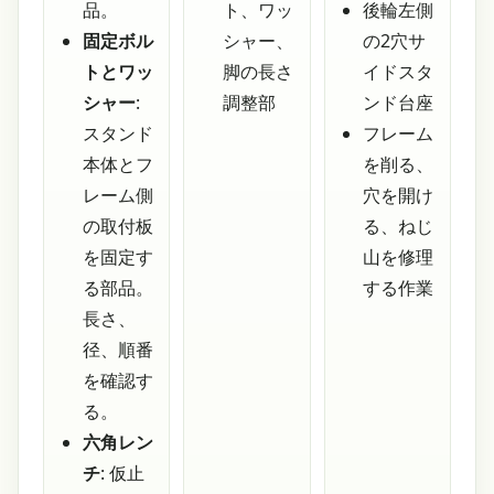
品。
ト、ワッ
後輪左側
固定ボル
シャー、
の2穴サ
トとワッ
脚の長さ
イドスタ
シャー
:
調整部
ンド台座
スタンド
フレーム
本体とフ
を削る、
レーム側
穴を開け
の取付板
る、ねじ
を固定す
山を修理
る部品。
する作業
長さ、
径、順番
を確認す
る。
六角レン
チ
: 仮止