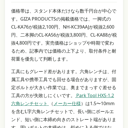
価格帯は、スタンド本体だけなら数千円台が中心で
す。GIZA PRODUCTSの掲載価格では、一脚式の
CL-KA76が税抜2,100円、NH-KC39AAJが税抜2,600
円、二本脚のCL-KA56が税抜3,800円、CL-KA88が税
抜4,800円です。実売価格はショップや時期で変わ
るため、記事内では価格の上下より、取付条件と耐
荷重を優先して判断します。
工具にもグレード差があります。六角レンチは、付
属工具や携帯工具でも回せる場合がありますが、固
定ボルトが大きい作業では、奥までまっすぐ差せる
工具の方が失敗しにくいです。
Park Tool HXS-1.2
六角レンチセット
（
メーカー仕様
）は1.5〜10mm
を含むL字六角レンチセットで、長い側にボールエ
ンド、短い側に本締め向きのストレート端がありま
す。固いボルトの本締めは、斜めに入る側ではな