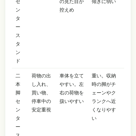
セ
の見た目が
傾きに弱い
ン
控えめ
タ
ー
ス
タ
ン
ド
二
荷物の出
車体を立て
重い。収納
本
し入れ、
やすい。左
時の脚がチ
脚
買い物、
右の荷物を
ェーンやク
セ
停車中の
扱いやすい
ランクへ近
ン
安定重視
くなりやす
タ
い
ー
ス