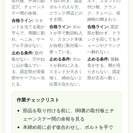
取付板、中央の固
ド頭の向き、固定
ルト、スタンドの
定穴、チェーンス
ボルトの入り方、
付け根、クラン
テー間の余裕。
クランク周辺との
ク、チェーン、収
すき間。
納時の脚まわり。
合格ライン:
スタ
ンドを当てる面が
合格ライン:
ボル
合格ライン:
固定
平らで、周囲に割
トが手で数回転入
部が動かず、クラ
れ、へこみ、ケー
り、スタンド本体
ンクを回してもチ
ブル干渉がない。
が自然に取付面へ
ェーンやクランク
座っている。
へ触れない。
止める条件:
取付
板がない、穴やね
止める条件:
ボル
止める条件:
接触
じ山が傷んでい
トが斜めに入る、
音がする、脚が戻
る、固定部が溶接
スタンドが大きく
りきらない、固定
部やケーブルへ当
傾く、締めないと
部が左右へ動く。
たる。
位置が合わない。
作業チェックリスト
部品を取り付ける前に、BB裏の取付板とチ
ェーンステー間の余裕を見る
本締め前に必ず仮合わせし、ボルトを手で