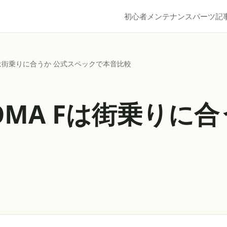
初心者
メンテナンス
パーツ
記
A Fは街乗りに合うか 公式スペックで本音比較
ONOMA Fは街乗り