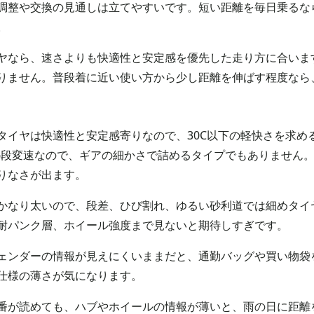
調整や交換の見通しは立てやすいです。短い距離を毎日乗るな
。
ヤなら、速さよりも快適性と安定感を優先した走り方に合います
りません。普段着に近い使い方から少し距離を伸ばす程度なら
タイヤは快適性と安定感寄りなので、30C以下の軽快さを求める
16段変速なので、ギアの細かさで詰めるタイプでもありません
りなさが出ます。
はかなり太いので、段差、ひび割れ、ゆるい砂利道では細めタイ
耐パンク層、ホイール強度まで見ないと期待しすぎです。
ェンダーの情報が見えにくいままだと、通勤バッグや買い物袋
仕様の薄さが気になります。
番が読めても、ハブやホイールの情報が薄いと、雨の日に距離