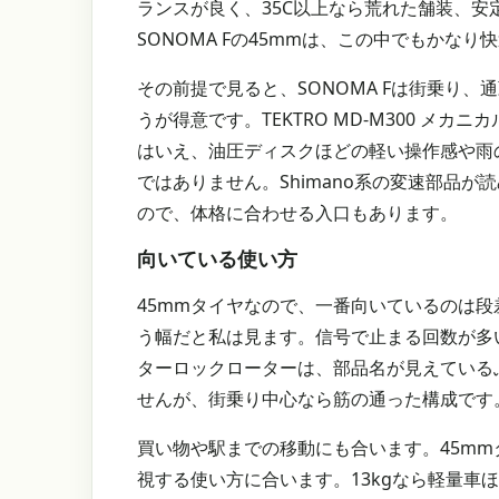
ランスが良く、35C以上なら荒れた舗装、安定
SONOMA Fの45mmは、この中でもかなり
その前提で見ると、SONOMA Fは街乗り
うが得意です。TEKTRO MD-M300 
はいえ、油圧ディスクほどの軽い操作感や雨
ではありません。Shimano系の変速部品が読める
ので、体格に合わせる入口もあります。
向いている使い方
45mmタイヤなので、一番向いているのは
う幅だと私は見ます。信号で止まる回数が多い使
ターロックローターは、部品名が見えている
せんが、街乗り中心なら筋の通った構成です
買い物や駅までの移動にも合います。45m
視する使い方に合います。13kgなら軽量車