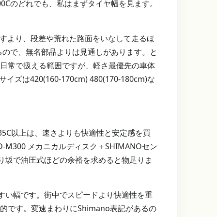
700Cのどれでも、私はまずタイヤ幅を見ます。
ばすより、段差や荒れた路面をいなして走るほ
読めるので、無名部品よりは見通しがあります。と
、日常で扱える範囲ですが、軽さ最優先の車体
60-170cm) 480(170-180cm)な
35C以上は、速さよりも快適性と安定感を買
300 メカニカルディスク＋SHIMANOセン
り坂で油圧式ほどの余裕を求めると物足りま
すい幅です。街中でスピードより快適性を重
です。変速まわりにShimano表記があるの