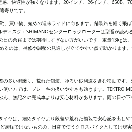
感、快適性が強くなります。20インチ、26インチ、650B、
快適寄りです。
、通勤、買い物、短めの週末ライドに向きます。舗装路を軽く飛
メカニカルディスク＋SHIMANOセンターロックローターは型番が
の日の余裕までは期待しすぎない方がいいです。重量13kgは
のは、補修や調整の見通しが立てやすい点で助かります。サイズは420(1
段差の多い街乗り、荒れた舗装、ゆるい砂利道を含む移動です。
い方では、ブレーキの扱いやすさも効きます。TEKTRO MD-M
ぶん、無記名の完成車よりは安心材料があります。雨の日や下
。
mタイヤは、細めタイヤより段差や荒れた舗装で安心感を出しや
ほど身軽ではないものの、日常で使うクロスバイクとしては現実的