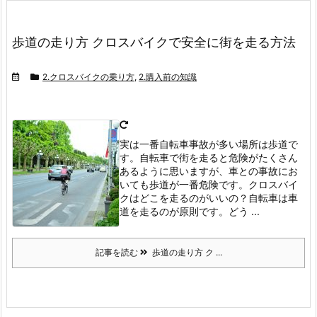
歩道の走り方 クロスバイクで安全に街を走る方法
2.クロスバイクの乗り方
,
2.購入前の知識
実は一番自転車事故が多い場所は歩道で
す。
自転車で街を走ると危険がたくさん
あるように思いますが、車との事故にお
いても歩道が一番危険です。
クロスバイ
クはどこを走るのがいいの？
自転車は車
道を走るのが原則です。
どう ...
記事を読む
歩道の走り方 ク ...