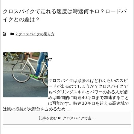
クロスバイクで走れる速度は時速何キロ？ロードバ
イクとの差は？
2.クロスバイクの乗り方
クロスバイクは頑張ればどれくらいのスピ
ードが出るのでしょうか？
クロスバイクで
もペダリングスキルとパワーのある人が踏
めば瞬間的に時速40キロまで加速すること
は可能です。
時速30キロを超える高速域で
は風の抵抗が大部分を占めるため ...
記事を読む
クロスバイクで走 ...