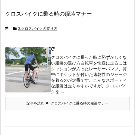
クロスバイクに乗る時の服装マナー
2.クロスバイクの乗り方
クロスバイクに乗った時に恥ずかしくな
い服装の選び方
自転車を快適に走るには
クッションが入ったレーサーパンツ、背
中にポケットが付いた速乾性のジャージ
を着るのが定番です。
こんなスポーティ
な服装は走りやすいですが、クロスバイ
クを ...
記事を読む
クロスバイクに乗る時の服装マナー