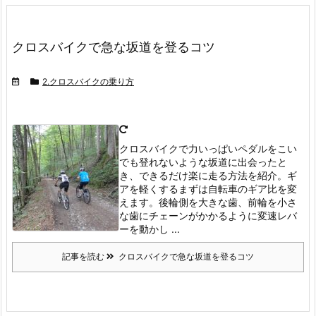
クロスバイクで急な坂道を登るコツ
2.クロスバイクの乗り方
クロスバイクで力いっぱいペダルをこい
でも登れないような坂道に出会ったと
き、できるだけ楽に走る方法を紹介。ギ
アを軽くする
まずは自転車のギア比を変
えます。
後輪側を大きな歯、前輪を小さ
な歯にチェーンがかかるように変速レバ
ーを動かし ...
記事を読む
クロスバイクで急な坂道を登るコツ