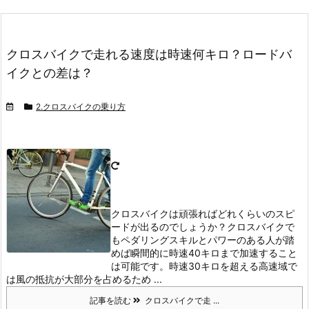
クロスバイクで走れる速度は時速何キロ？ロードバ
イクとの差は？
2.クロスバイクの乗り方
クロスバイクは頑張ればどれくらいのスピ
ードが出るのでしょうか？
クロスバイクで
もペダリングスキルとパワーのある人が踏
めば瞬間的に時速40キロまで加速すること
は可能です。
時速30キロを超える高速域で
は風の抵抗が大部分を占めるため ...
記事を読む
クロスバイクで走 ...