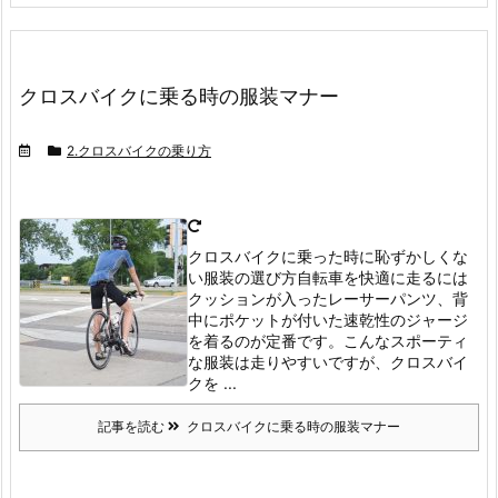
クロスバイクに乗る時の服装マナー
2.クロスバイクの乗り方
クロスバイクに乗った時に恥ずかしくな
い服装の選び方
自転車を快適に走るには
クッションが入ったレーサーパンツ、背
中にポケットが付いた速乾性のジャージ
を着るのが定番です。
こんなスポーティ
な服装は走りやすいですが、クロスバイ
クを ...
記事を読む
クロスバイクに乗る時の服装マナー