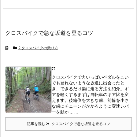
クロスバイクで急な坂道を登るコツ
2.クロスバイクの乗り方
クロスバイクで力いっぱいペダルをこい
でも登れないような坂道に出会ったと
き、できるだけ楽に走る方法を紹介。ギ
アを軽くする
まずは自転車のギア比を変
えます。
後輪側を大きな歯、前輪を小さ
な歯にチェーンがかかるように変速レバ
ーを動かし ...
記事を読む
クロスバイクで急な坂道を登るコツ