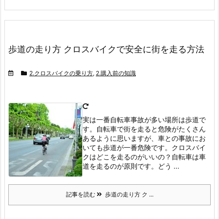
歩道の走り方 クロスバイクで安全に街を走る方法
2.クロスバイクの乗り方
,
2.購入前の知識
実は一番自転車事故が多い場所は歩道で
す。
自転車で街を走ると危険がたくさん
あるように思いますが、車との事故にお
いても歩道が一番危険です。
クロスバイ
クはどこを走るのがいいの？
自転車は車
道を走るのが原則です。
どう ...
記事を読む
歩道の走り方 ク ...