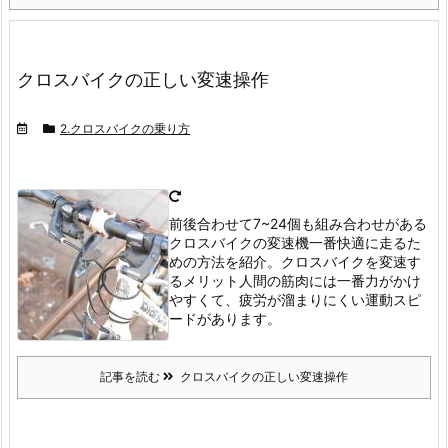
クロスバイクの正しい変速操作
2.クロスバイクの乗り方
前後合わせて7~24個も組み合わせがある
クロスバイクの変速機
一番快適に走るた
めの方法を紹介。
クロスバイクを変速す
るメリット
人間の筋肉には一番力がかけ
やすくて、疲労が溜まりにくい運動スピ
ードがあります。
記事を読む
クロスバイクの正しい変速操作