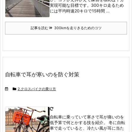
実現可能な目標です。
300キロ走るため
には平均時速20キロで15時間 ...
記事を読む
300kmを走りきるためのコツ
自転車で耳が寒いのを防ぐ対策
2.クロスバイクの乗り方
自転車に乗っていて寒さで耳が痛いのを
低予算で何とかする技を紹介。
冬に自転
車で走っていると、冷たい風が耳に当た