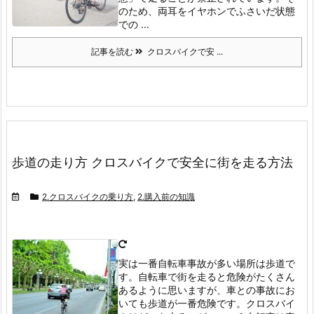
のため、両耳をイヤホンでふさいだ状態
での ...
記事を読む
クロスバイクで安 ...
歩道の走り方 クロスバイクで安全に街を走る方法
2.クロスバイクの乗り方
,
2.購入前の知識
実は一番自転車事故が多い場所は歩道で
す。
自転車で街を走ると危険がたくさん
あるように思いますが、車との事故にお
いても歩道が一番危険です。
クロスバイ