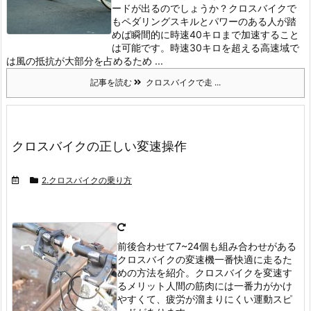
ードが出るのでしょうか？
クロスバイクで
もペダリングスキルとパワーのある人が踏
めば瞬間的に時速40キロまで加速すること
は可能です。
時速30キロを超える高速域で
は風の抵抗が大部分を占めるため ...
記事を読む
クロスバイクで走 ...
クロスバイクの正しい変速操作
2.クロスバイクの乗り方
前後合わせて7~24個も組み合わせがある
クロスバイクの変速機
一番快適に走るた
めの方法を紹介。
クロスバイクを変速す
るメリット
人間の筋肉には一番力がかけ
やすくて、疲労が溜まりにくい運動スピ