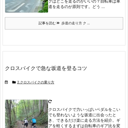
クはどこを走るのがいいの？
自転車は車
道を走るのが原則です。
どう ...
記事を読む
歩道の走り方 ク ...
クロスバイクで急な坂道を登るコツ
2.クロスバイクの乗り方
クロスバイクで力いっぱいペダルをこい
でも登れないような坂道に出会ったと
き、できるだけ楽に走る方法を紹介。ギ
アを軽くする
まずは自転車のギア比を変