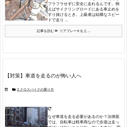
フラフラせずに安全に走れるんです。
例
えばサイクリングロードにある車止めを
すり抜けるとき。
上級者は結構なスピー
ドで走り ...
記事を読む
リアブレーキを上 ...
【対策】車道を走るのが怖い人へ
2.クロスバイクの乗り方
なぜ車道を走る必要があるのか？
法律面
では、自転車は軽車両なので歩道は走っ