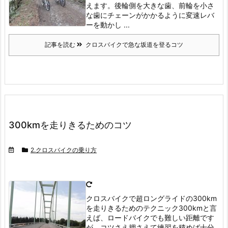
えます。
後輪側を大きな歯、前輪を小さ
な歯にチェーンがかかるように変速レバ
ーを動かし ...
記事を読む
クロスバイクで急な坂道を登るコツ
300kmを走りきるためのコツ
2.クロスバイクの乗り方
クロスバイクで超ロングライドの300km
を走りきるためのテクニック
300kmと言
えば、ロードバイクでも難しい距離です
が、コツさえ押さえて練習を積めば十分