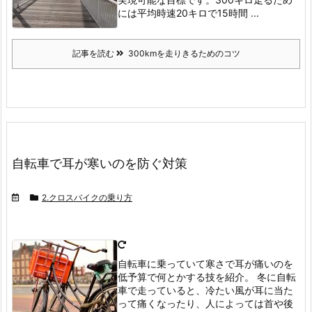
には平均時速20キロで15時間 ...
記事を読む
300kmを走りきるためのコツ
自転車で耳が寒いのを防ぐ対策
2.クロスバイクの乗り方
自転車に乗っていて寒さで耳が痛いのを
低予算で何とかする技を紹介。
冬に自転
車で走っていると、冷たい風が耳に当た
って痛くなったり、人によっては首や後