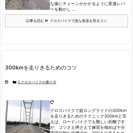
な歯にチェーンがかかるように変速レバ
ーを動かし ...
記事を読む
クロスバイクで急な坂道を登るコツ
300kmを走りきるためのコツ
2.クロスバイクの乗り方
クロスバイクで超ロングライドの300km
を走りきるためのテクニック
300kmと言
えば、ロードバイクでも難しい距離です
が、コツさえ押さえて練習を積めば十分
実現可能な目標です。
300キロ走るため