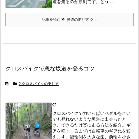
道を走るのが原則です。
どう ...
記事を読む
歩道の走り方 ク ...
クロスバイクで急な坂道を登るコツ
2.クロスバイクの乗り方
クロスバイクで力いっぱいペダルをこい
でも登れないような坂道に出会ったと
き、できるだけ楽に走る方法を紹介。ギ
アを軽くする
まずは自転車のギア比を変
えます。
後輪側を大きな歯、前輪を小さ