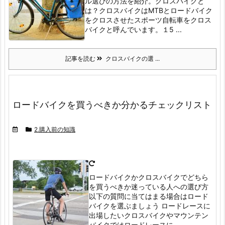
ル選びの方法を紹介。
クロスバイクと
は？
クロスバイクはMTBとロードバイク
をクロスさせたスポーツ自転車をクロス
バイクと呼んでいます。
１5 ...
記事を読む
クロスバイクの選 ...
ロードバイクを買うべきか分かるチェックリスト
2.購入前の知識
ロードバイクかクロスバイクでどちら
を買うべきか迷っている人への選び方
以下の質問に当てはまる場合はロード
バイクを選ぶましょう
ロードレースに
出場したい
クロスバイクやマウンテン
バイクではロードレースに ...