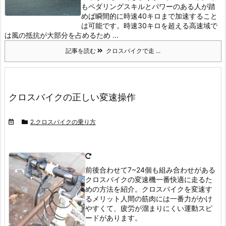
もペダリングスキルとパワーのある人が踏
めば瞬間的に時速40キロまで加速すること
は可能です。
時速30キロを超える高速域で
は風の抵抗が大部分を占めるため ...
記事を読む
クロスバイクで走 ...
クロスバイクの正しい変速操作
2.クロスバイクの乗り方
前後合わせて7~24個も組み合わせがある
クロスバイクの変速機
一番快適に走るた
めの方法を紹介。
クロスバイクを変速す
るメリット
人間の筋肉には一番力がかけ
やすくて、疲労が溜まりにくい運動スピ
ードがあります。