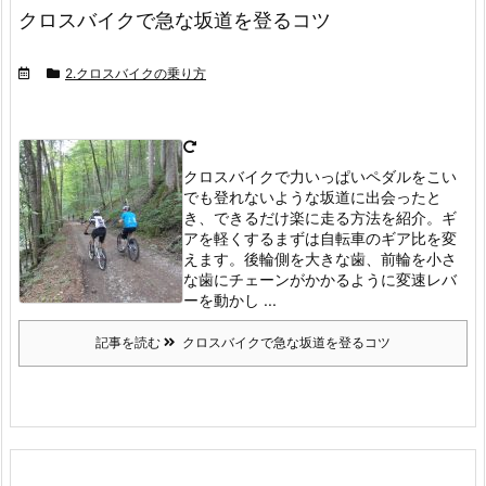
クロスバイクで急な坂道を登るコツ
2.クロスバイクの乗り方
クロスバイクで力いっぱいペダルをこい
でも登れないような坂道に出会ったと
き、できるだけ楽に走る方法を紹介。ギ
アを軽くする
まずは自転車のギア比を変
えます。
後輪側を大きな歯、前輪を小さ
な歯にチェーンがかかるように変速レバ
ーを動かし ...
記事を読む
クロスバイクで急な坂道を登るコツ