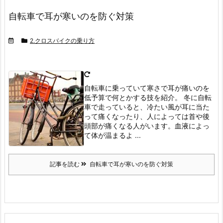
自転車で耳が寒いのを防ぐ対策
2.クロスバイクの乗り方
自転車に乗っていて寒さで耳が痛いのを
低予算で何とかする技を紹介。
冬に自転
車で走っていると、冷たい風が耳に当た
って痛くなったり、人によっては首や後
頭部が痛くなる人がいます。
血液によっ
て体が温まるよ ...
記事を読む
自転車で耳が寒いのを防ぐ対策