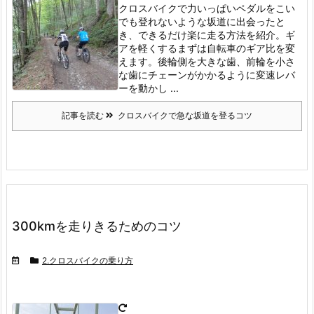
クロスバイクで力いっぱいペダルをこい
でも登れないような坂道に出会ったと
き、できるだけ楽に走る方法を紹介。ギ
アを軽くする
まずは自転車のギア比を変
えます。
後輪側を大きな歯、前輪を小さ
な歯にチェーンがかかるように変速レバ
ーを動かし ...
記事を読む
クロスバイクで急な坂道を登るコツ
300kmを走りきるためのコツ
2.クロスバイクの乗り方