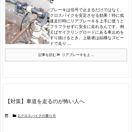
ブレーキは信号で止まるだけではなく、
クロスバイクを安定させる効果！特に低
速走行時にリアブレーキを上手に使うと
フラフラせずに安全に走れるんです。
例
えばサイクリングロードにある車止めを
すり抜けるとき。
上級者は結構なスピー
ドで走り ...
記事を読む
リアブレーキを上 ...
【対策】車道を走るのが怖い人へ
2.クロスバイクの乗り方