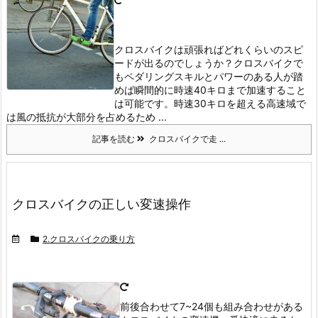
クロスバイクは頑張ればどれくらいのスピ
ードが出るのでしょうか？
クロスバイクで
もペダリングスキルとパワーのある人が踏
めば瞬間的に時速40キロまで加速すること
は可能です。
時速30キロを超える高速域で
は風の抵抗が大部分を占めるため ...
記事を読む
クロスバイクで走 ...
クロスバイクの正しい変速操作
2.クロスバイクの乗り方
前後合わせて7~24個も組み合わせがある