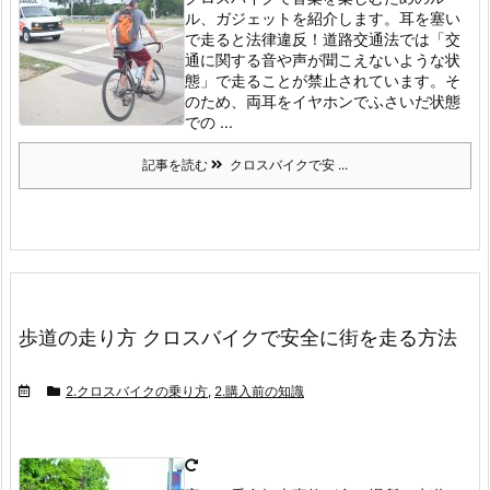
ル、ガジェットを紹介します。耳を塞い
で走ると法律違反！
道路交通法では「交
通に関する音や声が聞こえないような状
態」で走ることが禁止されています。
そ
のため、両耳をイヤホンでふさいだ状態
での ...
記事を読む
クロスバイクで安 ...
歩道の走り方 クロスバイクで安全に街を走る方法
2.クロスバイクの乗り方
,
2.購入前の知識