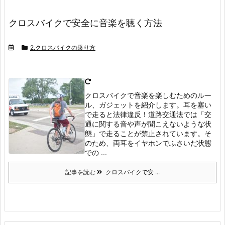
クロスバイクで安全に音楽を聴く方法
2.クロスバイクの乗り方
クロスバイクで音楽を楽しむためのルー
ル、ガジェットを紹介します。耳を塞い
で走ると法律違反！
道路交通法では「交
通に関する音や声が聞こえないような状
態」で走ることが禁止されています。
そ
のため、両耳をイヤホンでふさいだ状態
での ...
記事を読む
クロスバイクで安 ...