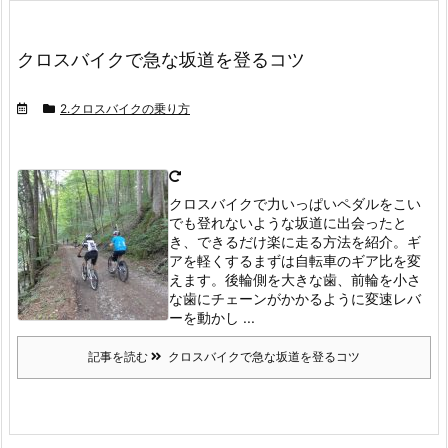
クロスバイクで急な坂道を登るコツ
2.クロスバイクの乗り方
クロスバイクで力いっぱいペダルをこい
でも登れないような坂道に出会ったと
き、できるだけ楽に走る方法を紹介。ギ
アを軽くする
まずは自転車のギア比を変
えます。
後輪側を大きな歯、前輪を小さ
な歯にチェーンがかかるように変速レバ
ーを動かし ...
記事を読む
クロスバイクで急な坂道を登るコツ