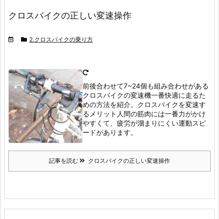
クロスバイクの正しい変速操作
2.クロスバイクの乗り方
前後合わせて7~24個も組み合わせがある
クロスバイクの変速機
一番快適に走るた
めの方法を紹介。
クロスバイクを変速す
るメリット
人間の筋肉には一番力がかけ
やすくて、疲労が溜まりにくい運動スピ
ードがあります。
記事を読む
クロスバイクの正しい変速操作