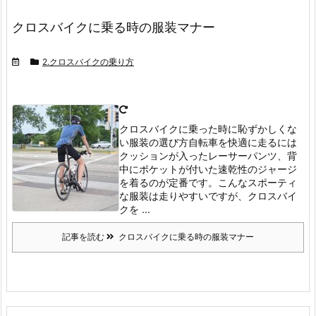
クロスバイクに乗る時の服装マナー
2.クロスバイクの乗り方
クロスバイクに乗った時に恥ずかしくな
い服装の選び方
自転車を快適に走るには
クッションが入ったレーサーパンツ、背
中にポケットが付いた速乾性のジャージ
を着るのが定番です。
こんなスポーティ
な服装は走りやすいですが、クロスバイ
クを ...
記事を読む
クロスバイクに乗る時の服装マナー